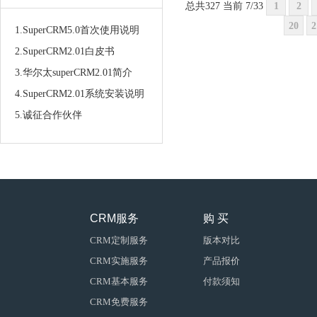
总共327 当前 7/33
1
2
20
2
1.SuperCRM5.0首次使用说明
2.SuperCRM2.01白皮书
3.华尔太superCRM2.01简介
4.SuperCRM2.01系统安装说明
5.诚征合作伙伴
CRM服务
购 买
CRM定制服务
版本对比
CRM实施服务
产品报价
CRM基本服务
付款须知
CRM免费服务