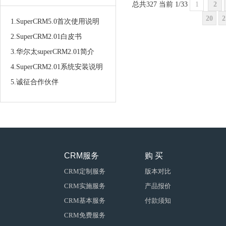
总共327 当前 1/33
1
2
20
2
1.SuperCRM5.0首次使用说明
2.SuperCRM2.01白皮书
3.华尔太superCRM2.01简介
4.SuperCRM2.01系统安装说明
5.诚征合作伙伴
CRM服务
购 买
CRM定制服务
版本对比
CRM实施服务
产品报价
CRM基本服务
付款须知
CRM免费服务