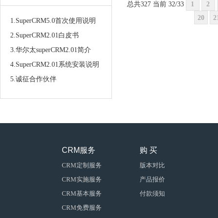
总共327 当前 32/33
1
2
20
2
1.SuperCRM5.0首次使用说明
2.SuperCRM2.01白皮书
3.华尔太superCRM2.01简介
4.SuperCRM2.01系统安装说明
5.诚征合作伙伴
CRM服务
购 买
CRM定制服务
版本对比
CRM实施服务
产品报价
CRM基本服务
付款须知
CRM免费服务