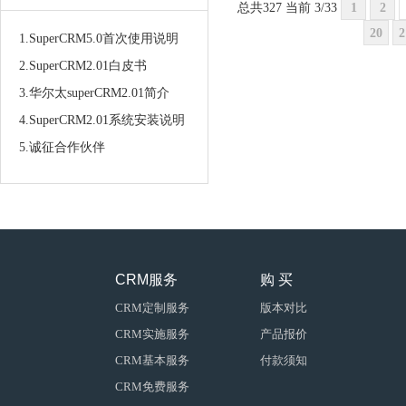
总共327 当前 3/33
1
2
20
2
1.SuperCRM5.0首次使用说明
2.SuperCRM2.01白皮书
3.华尔太superCRM2.01简介
4.SuperCRM2.01系统安装说明
5.诚征合作伙伴
CRM服务
购 买
CRM定制服务
版本对比
CRM实施服务
产品报价
CRM基本服务
付款须知
CRM免费服务